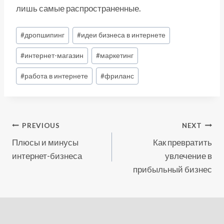
лишь самые распространенные.
Post
#
дропшипинг
#
идеи бизнеса в интернете
Tags:
#
интернет-магазин
#
маркетинг
#
работа в интернете
#
фриланс
Post
PREVIOUS
NEXT
Плюсы и минусы
Как превратить
Navigation
интернет-бизнеса
увлечение в
прибыльный бизнес