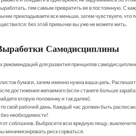
ыработать, тем самым превратить ее в постоянную. С ка
ычки прикладываете все меньше, затем чувствуете, что п
ществился: без этой привычки вы уже не можете жить.
Выработки Самодисциплины
х рекомендаций для развития принципов самодисциплин
листок бумаги, зачем именно нужна ваша цель. Распишите
осле достижения желаемого (если станете больше зараба
айдете вторую половинку и так далее).
те свой рабочий день. Каждый час должен быть расписан.
 без необходимости!
я от соблазнов. Выбросите всю вредную пищу, выключите
бы минимизировать риск сорваться.