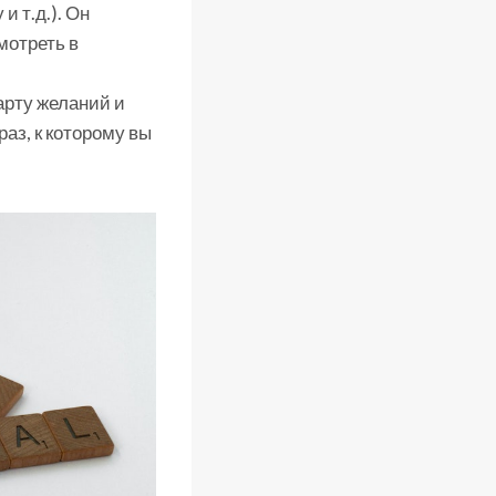
и т.д.). Он
мотреть в
арту желаний и
аз, к которому вы