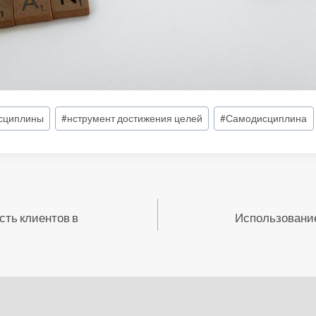
исциплины
#
нструмент достижения целей
#
Самодисциплина
сть клиентов в
Использование
n