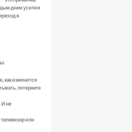
ждым днем усилия
ереход в
ы:
, как изменится
тывать, потеряете
 И не
 телевизор или