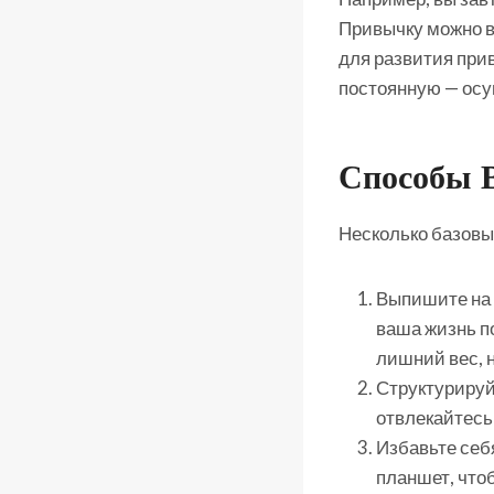
Привычку можно в
для развития прив
постоянную — осу
Способы 
Несколько базовы
Выпишите на 
ваша жизнь п
лишний вес, н
Структурируй
отвлекайтесь
Избавьте себ
планшет, что