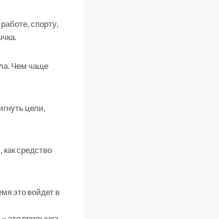
 работе, спорту,
ычка.
а. Чем чаще
игнуть цели,
 как средство
мя это войдет в
 – это привычка.