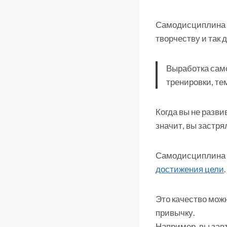
Самодисциплина –
творчеству и так
Выработка сам
тренировки, т
Когда вы не разви
значит, вы застря
Самодисциплина я
достижения цели
.
Это качество можн
привычку.
Например, вы завт