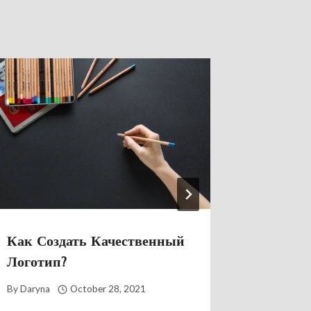
Как Создать Качественный
Плюсы
Логотип?
Интерн
By
Daryna
October 28, 2021
By
Daryna