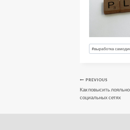
Post
#
выработка самод
Tags:
Post
PREVIOUS
Как повысить лояльно
Navigatio
социальных сетях