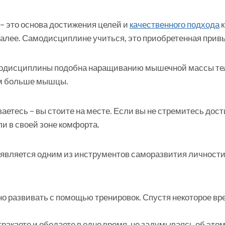
 это основа достижения целей и
качественного подхода
к
 далее. Самодисциплине учиться, это приобретенная прив
одисциплины подобна наращиванию мышечной массы тел
ем больше мышцы.
ваетесь – вы стоите на месте. Если вы не стремитесь дост
ли в своей зоне комфорта.
вляется одним из инструментов саморазвития личности,
о развивать с помощью тренировок. Спустя некоторое вре
ракаете и обедаете в одно время, не задумываясь об этом