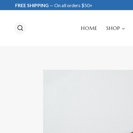
Skip
FREE SHIPPING
— On all orders $50+
to
content
HOME
SHOP