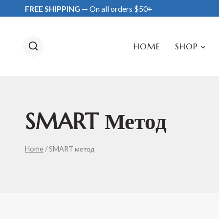
Skip
FREE SHIPPING
— On all orders $50+
to
content
HOME
SHOP
SMART Метод
Home
/
SMART метод