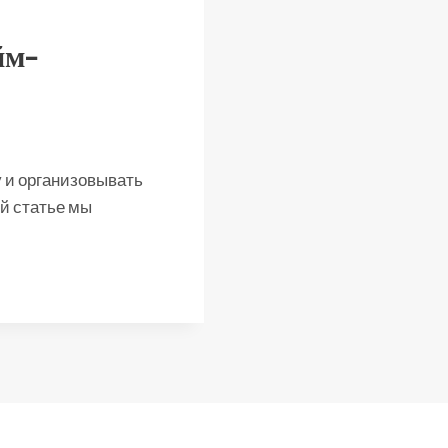
йм-
у и организовывать
ой статье мы